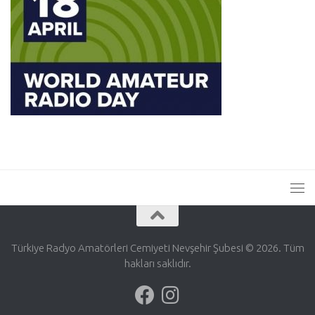
Türkiye Radyo Amatörleri Cemiyeti Nevşehir Şubesi © 2026. Tüm
hakları saklıdır.