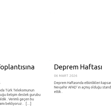
oplantısına
Deprem Haftası
06 MART 2026
Deprem Haftasında etkinlikleri kaps
6
Nevşehir AFAD’ ın açmış olduğu standı
nda Türk Telekomunun
ettik .
uğu iletişim destek gurubu
ıldık . Verimli geçen bu
amı bekliyoruz . […]