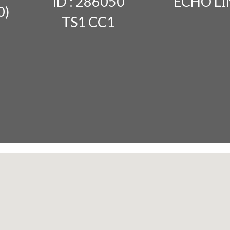
ID : 286050
ECHO Lİ
0)
TS1 CC1