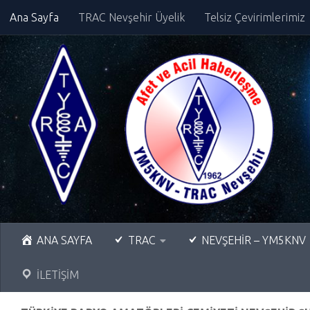
Ana Sayfa
TRAC Nevşehir Üyelik
Telsiz Çevirimlerimiz
Skip to content
ANA SAYFA
TRAC
NEVŞEHİR – YM5KNV
İLETİŞİM