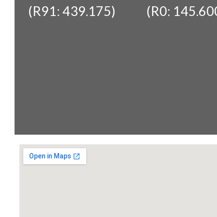
(R91: 439.175)
(R0: 145.60