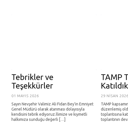
Tebrikler ve
TAMP T
Teşekkürler
Katıldık
01 MAYIS 2026
29 NISAN 202
Sayın Nevşehir Valimiz Ali Fidan Bey’in Emniyet
TAMP kapsamı
Genel Müdürü olarak atanması dolayısıyla
düzenlemiş old
kendisini tebrik ediyoruz.İlimize ve kıymetli
toplantısına kat
halkımıza sunduğu değerli […]
toplantının dev