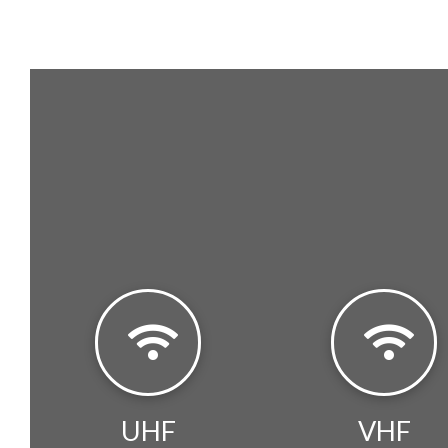
UHF
VHF